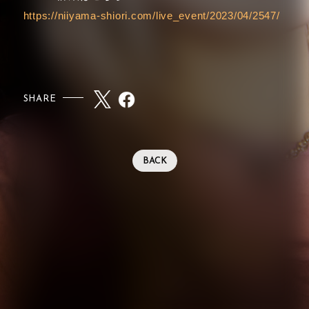
https://niiyama-shiori.com/live_event/2023/04/2547/
SHARE
BACK