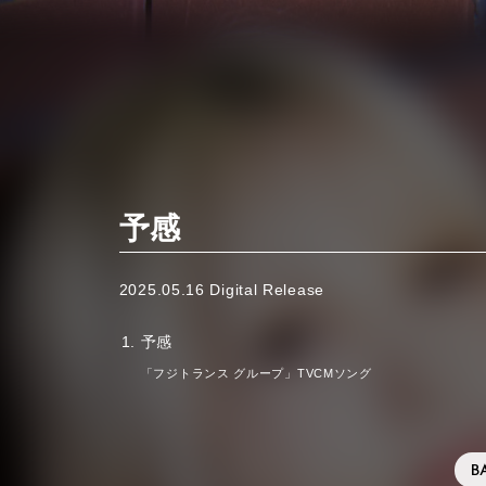
予感
2025.05.16 Digital Release
予感
「フジトランス グループ」TVCMソング
B