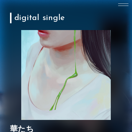
digital single
華たち