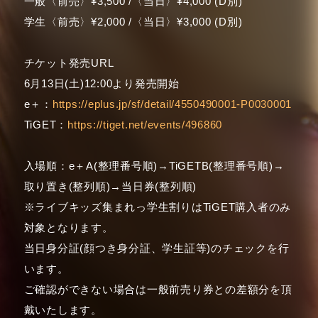
一般〈前売〉¥3,500 /〈当日〉¥4,000 (D別)
学生〈前売〉¥2,000 /〈当日〉¥3,000 (D別)
チケット発売URL
6月13日(土)12:00より発売開始
e＋：
https://eplus.jp/sf/detail/4550490001-P0030001
TiGET：
https://tiget.net/events/496860
入場順：e＋A(整理番号順)→TiGETB(整理番号順)→
取り置き(整列順)→当日券(整列順)
※ライブキッズ集まれっ学生割りはTiGET購入者のみ
対象となります。
当日身分証(顔つき身分証、学生証等)のチェックを行
います。
ご確認ができない場合は一般前売り券との差額分を頂
戴いたします。