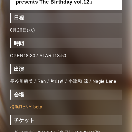
presents The Birthday vol.12」
日程
8月26日(水)
時間
OPEN18:30 / START18:50
出演
長谷川萌美 / Ran / 片山遼 / 小津和 涼 / Nagie Lane
会場
横浜ReNY beta
チケット