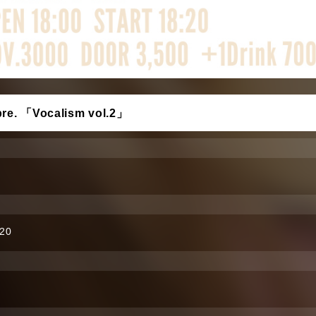
e. 「Vocalism vol.2」
:20