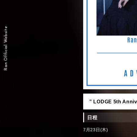
Ran Official Website
” LODGE 5th Anni
日程
7月23日(木)