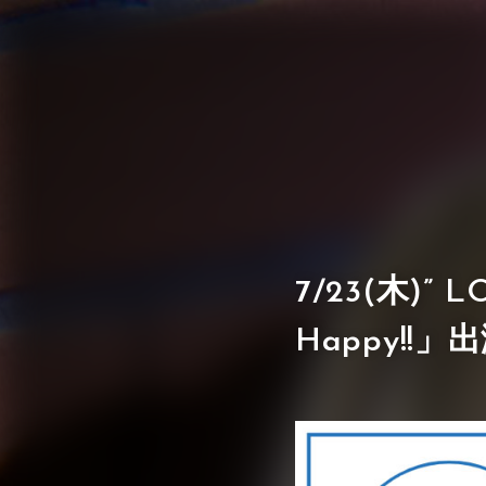
7/23(木)” L
Happy!!