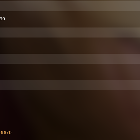
:30
499670