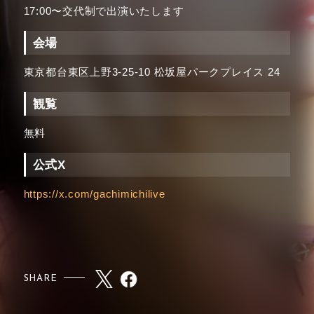
17:00〜交代制で出演いたします
会場
東京都台東区上野3-25-10 松坂屋パークプレイス 24
観覧
無料
公式X
https://x.com/gachimichilive
SHARE