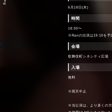
6月18日(木)
時間
18:30〜
※Ranの出演は19:10を
会場
歌舞伎町シネシティ広場
入場
無料
※雨天中止
※当公演は、より多くの方