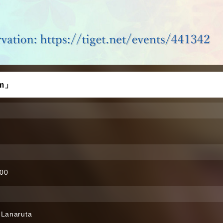
om」
:00
Lanaruta