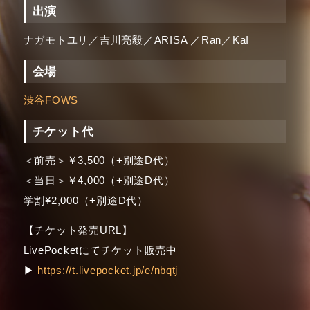
出演
ナガモトユリ／吉川亮毅／ARISA ／Ran／KaI
会場
渋谷FOWS
チケット代
＜前売＞￥3,500（+別途D代）
＜当日＞￥4,000（+別途D代）
学割¥2,000（+別途D代）
【チケット発売URL】
LivePocketにてチケット販売中
▶
https://t.livepocket.jp/e/nbqtj