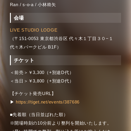
Ran / s-o-a / 小林柊矢
会場
LIVE STUDIO LODGE
（〒151-0053 東京都渋谷区 代々木１丁目３０−１
代々木パークビル B1F）
チケット
＜前売＞￥3,300（+別途D代）
＜当日＞￥3,800（+別途D代）
【チケット発売URL】
▶
https://tiget.net/events/387686
■先着順（当日並ばれた順）
※開場時刻の10分前より整列を開始いたします。