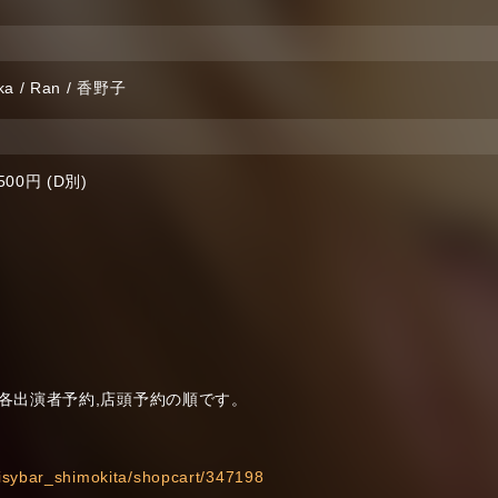
a / Ran / 香野子
500円 (D別)
順 →各出演者予約,店頭予約の順です。
daisybar_shimokita/shopcart/347198