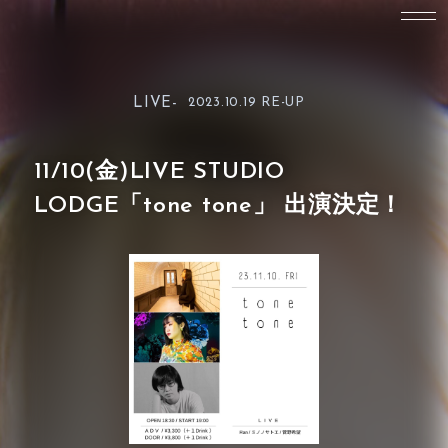
LIVE-
2023.10.19 RE-UP
11/10(金)LIVE STUDIO
LODGE「tone tone」 出演決定！