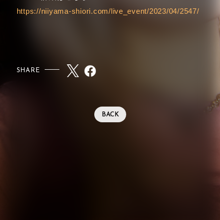
https://niiyama-shiori.com/live_event/2023/04/2547/
SHARE
BACK