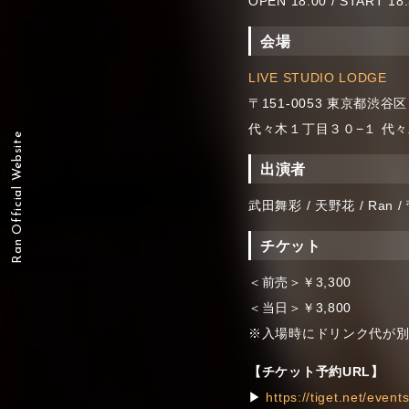
OPEN 18:00 / START 18
会場
LIVE STUDIO LODGE
〒151-0053 東京都渋谷区
代々木１丁目３０−１ 代々
Ran Official Website
出演者
武田舞彩 / 天野花 / Ran 
チケット
＜前売＞￥3,300
＜当日＞￥3,800
※入場時にドリンク代が別途
【チケット予約URL】
▶︎
https://tiget.net/even