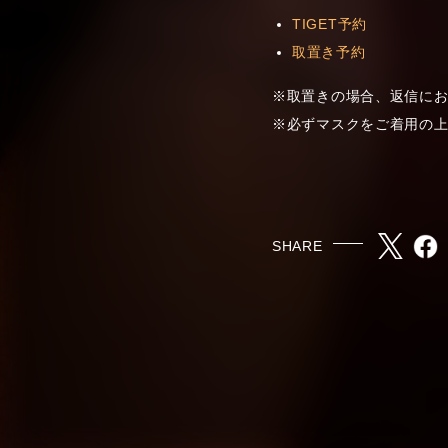
TIGET予約
取置き予約
※取置きの場合、返信に
※必ずマスクをご着用の
SHARE