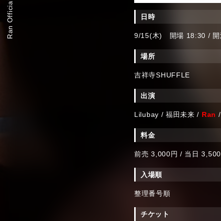
Ran Official Website
日時
9/15(木) 開場 18:30 / 開
場所
吉祥寺SHUFFLE
出演
Lilubay / 福田未来 /
Ran
/
料金
前売 3,000円 / 当日 3,50
入場順
整理番号順
チケット