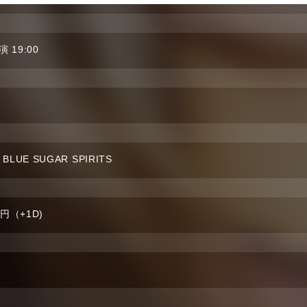
演 19:00
 BLUE SUGAR SPIRITS
0円（+1D)