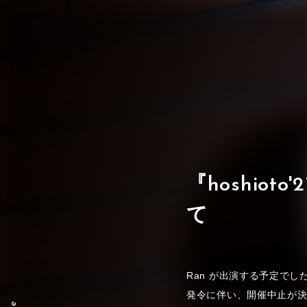
『hoshio
て
Ran が出演する予定でした
発令に伴い、開催中止が